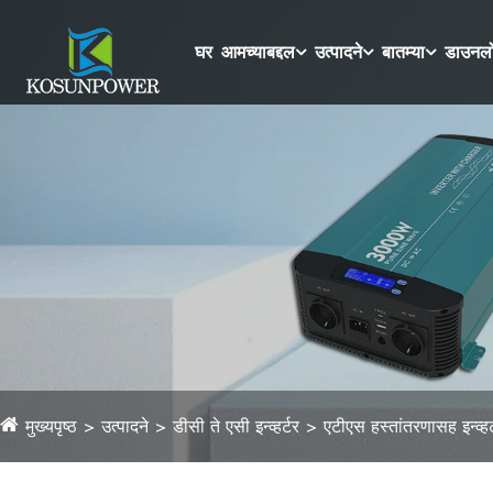
घर
आमच्याबद्दल
उत्पादने
बातम्या
डाउनल
मुख्यपृष्ठ
उत्पादने
डीसी ते एसी इन्व्हर्टर
एटीएस हस्तांतरणासह इन्व्हर