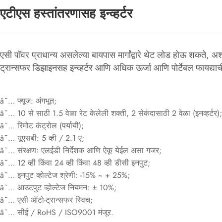
एटीएस हस्तांतरणासह इन्व्हर्टर
एसी पॉवर प्राधान्य असलेल्या बायपास मार्गांद्वारे थेट लोड होऊ शकते, 
ट्रान्सफर डिझाइनसह इन्व्हर्टर आणि अधिक ऊर्जा आणि पोर्टेबल फायद्याच
â˜… फ्यूज: अंगभूत;
â˜… 10 से साठी 1.5 वेळा रेट केलेली शक्ती, 2 सेकंदासाठी 2 वेळा (इनव्हर्टर);
â˜… रिमोट कंट्रोल (पर्यायी);
â˜… यूएसबी: 5 व्ही / 2.1 ए;
â˜… संरक्षणः एलईडी निर्देशक आणि ऐकू येईल असा गजर;
â˜… 12 व्ही किंवा 24 व्ही किंवा 48 व्ही डीसी इनपुट;
â˜… इनपुट व्होल्टेज श्रेणी: -15% ~ + 25%;
â˜… आउटपुट व्होल्टेज नियमन: ± 10%;
â˜… एसी ऑटो-ट्रान्सफर स्विच;
â˜… सीई / RoHS / ISO9001 मंजूर.