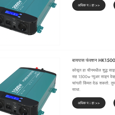
अधिक प i हा >>
बायपास फंक्शन HK1500PT 
कोसून हा चीनमधील शुद्ध साइन
सह 1500w प्युअर साइन वेव्ह
चांगली किंमत देऊ शकतो. तुम्ह
साधा.
अधिक प i हा >>