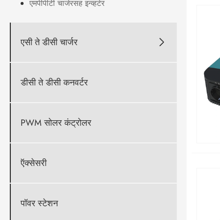
एमपीपीटी चार्जरसह इन्व्हर्टर
एसी ते डीसी चार्जर

डीसी ते डीसी कनवर्टर
PWM सोलर कंट्रोलर
ऍक्सेसरी
पॉवर स्टेशन