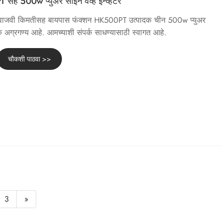
ह 500w प्युअर साइन वेव्ह इन्व्हर्टर
ि वाजवी किमतीसह बायपास फंक्शन HK500PT उत्पादक चीन 500w प्युअर
ायिक अग्रगण्य आहे. आमच्याशी संपर्क साधण्यासाठी स्वागत आहे.
चौकशी पाठवा >>
3
»