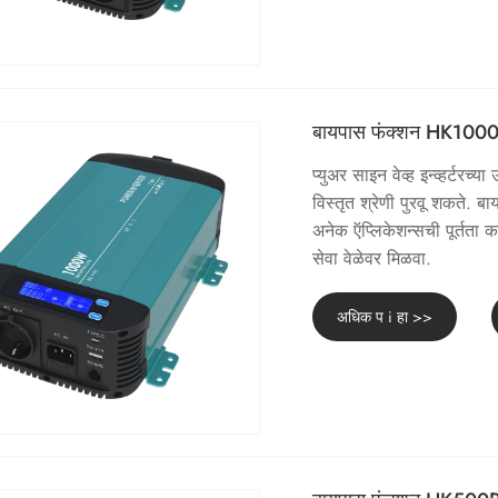
बायपास फंक्शन HK1000PT 
प्युअर साइन वेव्ह इन्व्हर्टरच्
विस्तृत श्रेणी पुरवू शकते. 
अनेक ऍप्लिकेशन्सची पूर्तत
सेवा वेळेवर मिळवा.
अधिक प i हा >>