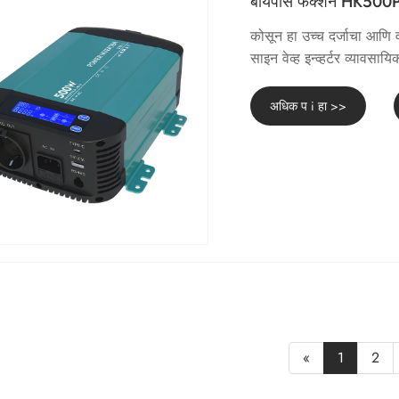
बायपास फंक्शन HK500PT स
कोसून हा उच्च दर्जाचा आण
साइन वेव्ह इन्व्हर्टर व्यावस
अधिक प i हा >>
«
1
2