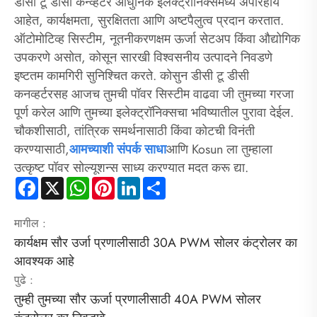
डीसी टू डीसी कन्व्हर्टर आधुनिक इलेक्ट्रॉनिक्समध्ये अपरिहार्य
आहेत, कार्यक्षमता, सुरक्षितता आणि अष्टपैलुत्व प्रदान करतात.
ऑटोमोटिव्ह सिस्टीम, नूतनीकरणक्षम ऊर्जा सेटअप किंवा औद्योगिक
उपकरणे असोत, कोसून सारखी विश्वसनीय उत्पादने निवडणे
इष्टतम कामगिरी सुनिश्चित करते. कोसुन डीसी टू डीसी
कनव्हर्टरसह आजच तुमची पॉवर सिस्टीम वाढवा जी तुमच्या गरजा
पूर्ण करेल आणि तुमच्या इलेक्ट्रॉनिक्सचा भविष्यातील पुरावा देईल.
चौकशीसाठी, तांत्रिक समर्थनासाठी किंवा कोटची विनंती
करण्यासाठी,
आमच्याशी संपर्क साधा
आणि Kosun ला तुम्हाला
उत्कृष्ट पॉवर सोल्यूशन्स साध्य करण्यात मदत करू द्या.
Facebook
X
WhatsApp
Pinterest
LinkedIn
Share
मागील :
कार्यक्षम सौर उर्जा प्रणालीसाठी 30A PWM सोलर कंट्रोलर का
आवश्यक आहे
पुढे :
तुम्ही तुमच्या सौर ऊर्जा प्रणालीसाठी 40A PWM सोलर