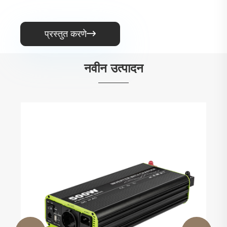
प्रस्तुत करणे

नवीन उत्पादन
1000W पोर्टेबल पॉवर स्टेशन
अधिक प i हा >>