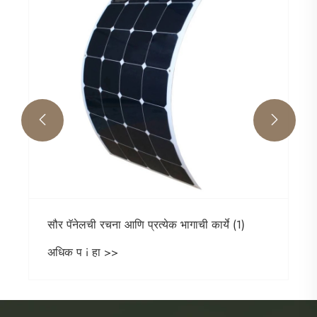
अधिक प i हा >>

